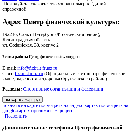
Пожалуйста, скажите, что узнали номер в Единой
справочной
Адрес
Центр физической культуры
:
192236,
Санкт-Петербург
(Фрунзенский район),
Ленинградская область
ул. Софийская, 38, корпус 2
Режим работы Центр физической культуры:
E-mail:
info@fizkult-frunz.ru
Сайт:
fizkult-frunz.ru
(Официальный сайт центра физической
культуры, спорта и здоровья Фрунзенского района)
Разделы:
Спортивные организации и федерации
на карте / маршрут
показать на карте
посмотреть на яндекс-картах
посмотреть на
google-картах
проложить маршрут
Позвонить
Дополнительные телефоны
Центр физической