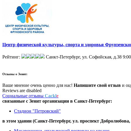
Центр физической культуры, спорта и здоровья Фрунзенско
Рейтинг:
Санкт-Петербург, ул. Софийская, д.38
9:00
Отзывы о
Зенит:
Ваше мнение очень ценно для нас!
Напишите свой отзыв
и оце
Reviews are disabled
Социальные отзывы
Cackl
e
связанные с
Зенит
организации в
Санкт-Петербург:
Стадион "Петровский"
в этом здании (Санкт-Петербург,
ул. проспект Добролюбова, 
Макаронники, итальянский ресторан на крыше