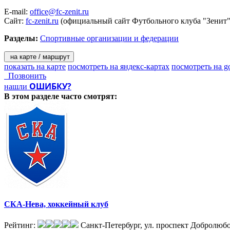
E-mail:
office@fc-zenit.ru
Сайт:
fc-zenit.ru
(официальный сайт Футбольного клуба "Зенит"
Разделы:
Спортивные организации и федерации
на карте / маршрут
показать на карте
посмотреть на яндекс-картах
посмотреть на g
Позвонить
ОШИБКУ?
нашли
В этом разделе
часто смотрят:
СКА-Нева, хоккейный клуб
Рейтинг:
Санкт-Петербург, ул. проспект Добролюбо