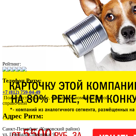
Рейтинг:
Телефон Ритм:
+7 (812) 759-04-49
Пожалуйста, скажите, что узнали номер в Единой
справочной
Адрес
Ритм
:
Санкт-Петербург
(Кировский район)
ул. Генерала Симоняка, 9