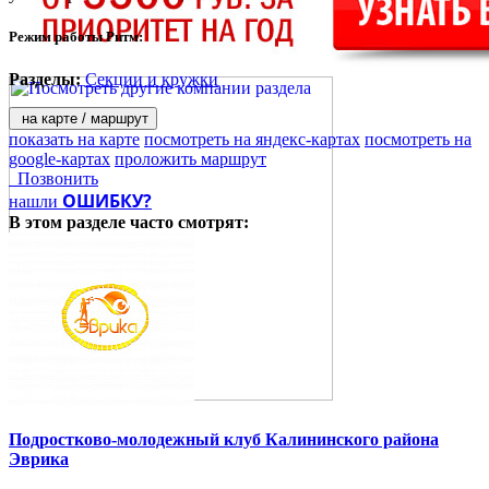
Режим работы Ритм:
Разделы:
Секции и кружки
на карте / маршрут
показать на карте
посмотреть на яндекс-картах
посмотреть на
google-картах
проложить маршрут
Позвонить
ОШИБКУ?
нашли
В этом разделе
часто смотрят:
Подростково-молодежный клуб Калининского района
Эврика