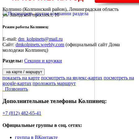
Колпино
(Колпинский район), Ленинградская область
ул. Заводской проспект, 10
Режим работы Колпинец:
E-mail:
dm_kolpinets@mail.ru
Сайт:
dmkolpinets.weebly.com
(официальный сайт Дома
молодежи Колпинец)
Разделы:
Секции и кружки
на карте / маршрут
показать на карте
посмотреть на яндекс-картах
посмотреть на
google-картах
проложить маршрут
Позвонить
Дополнительные телефоны
Колпинец:
+7 (812) 482-65-41
Официальные группы
в соц. сетях:
группа в ВКонтакте