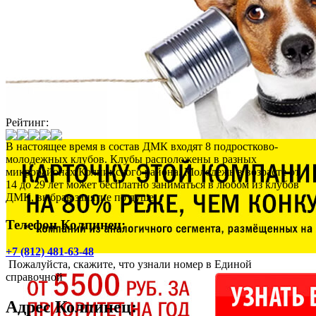
Рейтинг:
В настоящее время в состав ДМК входят 8 подростково-
молодежных клубов. Клубы расположены в разных
микрорайонах Колпинского района. Молодежь в возрасте от
14 до 29 лет может бесплатно заниматься в любом из клубов
ДМК, выбрав занятие по душе.
Телефон Колпинец:
+7 (812) 481-63-48
Пожалуйста, скажите, что узнали номер в Единой
справочной
Адрес
Колпинец
: