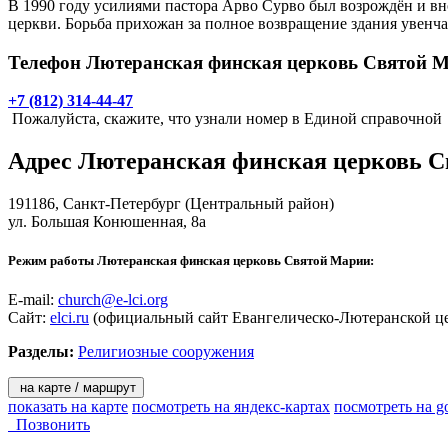
В 1990 году усилиями пастора Арво Сурво был возрождён и в
церкви. Борьба прихожан за полное возвращение здания увенча
Телефон Лютеранская финская церковь Святой 
+7 (812) 314-44-47
Пожалуйста, скажите, что узнали номер в Единой справочной
Адрес
Лютеранская финская церковь 
191186,
Санкт-Петербург
(Центральный район)
ул. Большая Конюшенная, 8а
Режим работы Лютеранская финская церковь Святой Марии:
E-mail:
church@e-lci.org
Сайт:
elci.ru
(официальный сайт Евангелическо-Лютеранской ц
Разделы:
Религиозные сооружения
на карте / маршрут
показать на карте
посмотреть на яндекс-картах
посмотреть на g
Позвонить