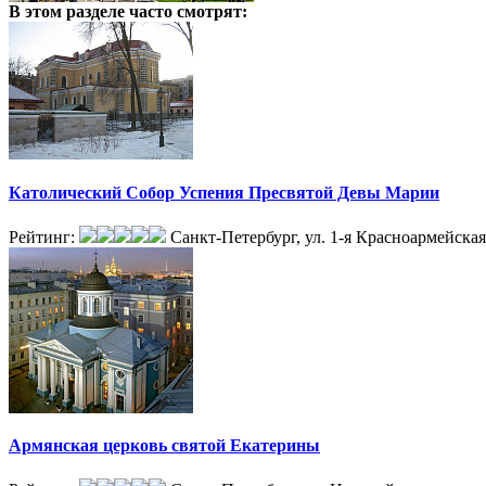
В этом разделе
часто смотрят:
Католический Собор Успения Пресвятой Девы Марии
Рейтинг:
Санкт-Петербург, ул. 1-я Красноармейская,
Армянская церковь святой Екатерины