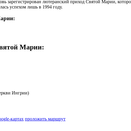
новь зарегистрирован лютеранский приход Святой Марии, котор
лась успехом лишь в 1994 году.
Марии:
Святой Марии
:
еркви Ингрии)
oogle-картах
проложить маршрут