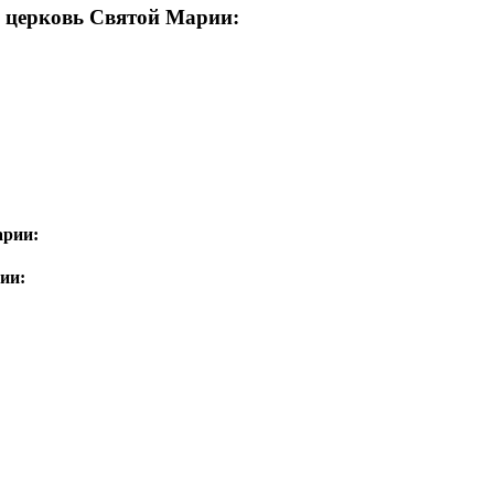
 церковь Святой Марии:
арии:
ии: