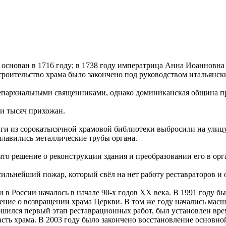
снован в 1716 году; в 1738 году императрица Анна Иоанновна 
строительство храма было закончено под руководством итальянс
я епархиальными священниками, однако доминиканская община п
ти тысяч прихожан.
ниги из сорокатысячной храмовой библиотеки выбросили на улицу
оплавились металлические трубы органа.
нято решение о реконструкции здания и преобразовании его в о
л сильнейший пожар, который свёл на нет работу реставраторов 
в России началось в начале 90-х годов XX века. В 1991 году б
шение о возвращении храма Церкви. В том же году начались мас
шился первый этап реставрационных работ, был установлен врем
часть храма. В 2003 году было закончено восстановление основн