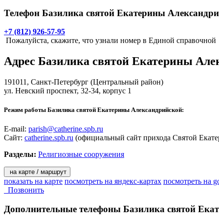
Телефон Базилика святой Екатерины Александри
+7 (812) 926-57-95
Пожалуйста, скажите, что узнали номер в Единой справочной
Адрес
Базилика святой Екатерины Але
191011,
Санкт-Петербург
(Центральный район)
ул. Невский проспект, 32-34, корпус 1
Режим работы Базилика святой Екатерины Александрийской:
E-mail:
parish@catherine.spb.ru
Сайт:
catherine.spb.ru
(официальный сайт прихода Святой Екате
Разделы:
Религиозные сооружения
на карте / маршрут
показать на карте
посмотреть на яндекс-картах
посмотреть на g
Позвонить
Дополнительные телефоны
Базилика святой Ека