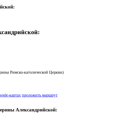
йской:
ксандрийской
:
рины Римско-католической Церкви)
oogle-картах
проложить маршрут
терины Александрийской: