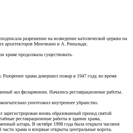
подписала разрешение на возведение католической церкви на
ких архитекторов Минчиани и А. Ринальди.
ри храме продолжала существовать.
. Разорение храма довершил пожар в 1947 году, во время
рганный зал филармонии. Начались реставрационные работы.
и окончательно уничтожил внутреннее убранство.
ыл зарегистрирован вновь образованный приход святой
штабные реставрационные работы в здании храма,
енный алтарь. В октябре 1998 года была открыта часовня
ой части храма и впервые открыты центральные ворота.