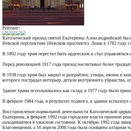
Рейтинг:
Католический приход святой Екатерины Александрийской был о
Невской перспективе (Невском проспекте). Лишь в 1782 году 
В 1892 году храм перестал быть орденским и стал управлятьс
Перед революцией 1917 года приход насчитывал более тридца
В 1938 году храм был закрыт и разграблен; утварь, иконы и к
которого пострадал интерьер, детали внутреннего убранства, 
Здание храма использовалось как склад; в 1977 году было при
В феврале 1984 года, в результате поджога, в здании вспыхну
Восстановление нормальной деятельности Католической церкви 
Екатерины, в феврале 1992 года городские власти приняли ре
находившемся в ужасном состоянии. К октябрю 1992 года завер
Благовещения, а 16 апреля 2000 года была освящена алтарная 