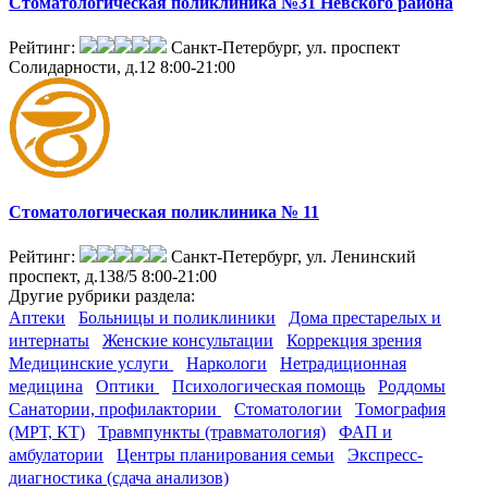
Стоматологическая поликлиника №31 Невского района
Рейтинг:
Санкт-Петербург, ул. проспект
Солидарности, д.12
8:00-21:00
Стоматологическая поликлиника № 11
Рейтинг:
Санкт-Петербург, ул. Ленинский
проспект, д.138/5
8:00-21:00
Другие
рубрики раздела:
Аптеки
Больницы и поликлиники
Дома престарелых и
интернаты
Женские консультации
Коррекция зрения
Медицинские услуги
Наркологи
Нетрадиционная
медицина
Оптики
Психологическая помощь
Роддомы
Санатории, профилактории
Стоматологии
Томография
(МРТ, КТ)
Травмпункты (травматология)
ФАП и
амбулатории
Центры планирования семьи
Экспресс-
диагностика (сдача анализов)