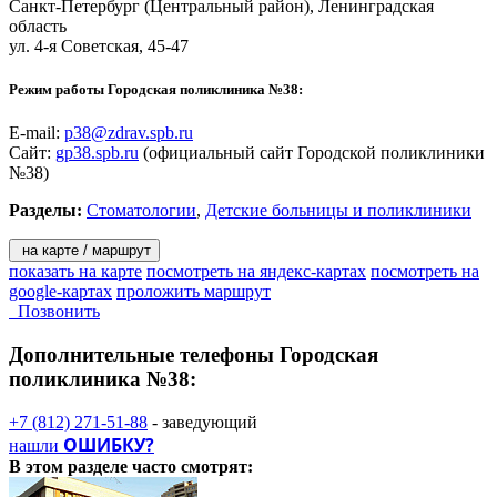
Санкт-Петербург
(Центральный район), Ленинградская
область
ул. 4-я Советская, 45-47
Режим работы Городская поликлиника №38:
E-mail:
p38@zdrav.spb.ru
Сайт:
gp38.spb.ru
(официальный сайт Городской поликлиники
№38)
Разделы:
Стоматологии
,
Детские больницы и поликлиники
на карте / маршрут
показать на карте
посмотреть на яндекс-картах
посмотреть на
google-картах
проложить маршрут
Позвонить
Дополнительные телефоны
Городская
поликлиника №38:
+7 (812) 271-51-88
- заведующий
ОШИБКУ?
нашли
В этом разделе
часто смотрят: