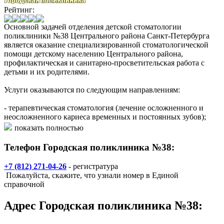
Рейтинг:
Основной задачей отделения детской стоматологии
поликлиники №38 Центрального района Санкт-Петербурга
является оказание специализированной стоматологической
помощи детскому населению Центрального района,
профилактическая и санитарно-просветительская работа с
детьми и их родителями.
Услуги оказываются по следующим направлениям:
- терапевтическая стоматология (лечение осложненного и
неосложненного кариеса временных и постоянных зубов);
- хирургическая стоматология (удаление временных и
показать полностью
постоянных зубов);
- ортодонтия (исправление аномалий прикуса);
Телефон Городская поликлиника №38:
- профилактическая стоматология.
+7 (812) 271-04-26
- регистратура
Стоматологическая помощь оказывается детям до 18 лет как
Пожалуйста, скажите, что узнали номер в Единой
на основании полиса ОМС, также можно воспользоваться
справочной
платными услугами.
Адрес
Городская поликлиника №38
: