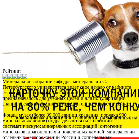
Рейтинг:
Минеральное собрание кафедры минералогии С.-
Петербургского университета ведет свое начало от кабинета
естественной истории Учительской семинарии (1783 г.) и
предназначалось для учебных целей и для популяризации
знаний среди населения. Эти задачи он выполняет и сейчас.
Фонды музея (более 39 000 единиц хранения, порядка 900
минеральных видов) подразделяются на коллекции:
систематическую; минеральных ассоциаций; онтогении
минералов; драгоценных и поделочных камней; минералогии
отдельных месторождений России и сопредельных