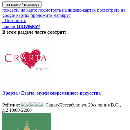
на карте / маршрут
показать на карте
посмотреть на яндекс-картах
посмотреть на
google-картах
проложить маршрут
Позвонить
ОШИБКУ?
нашли
В этом разделе
часто смотрят:
Эрарта \ Erarta, музей современного искусства
Рейтинг:
Санкт-Петербург, ул. 29-я линия В.О.,
д.2
10:00-22:00