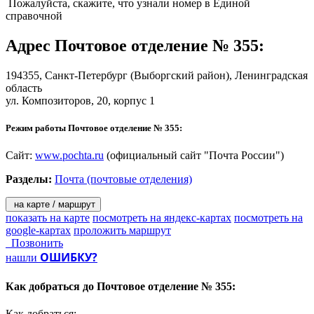
- прием платежей за услуги сотовой и факсимильной связи,
Пожалуйста, скажите, что узнали номер в Единой
Интернет и телевидение;
справочной
- погашение кредитов на почте;
- страховые услуги.
Адрес
Почтовое отделение № 355
:
Услуги для населения:
194355,
Санкт-Петербург
(Выборгский район), Ленинградская
область
- «КиберПочт@»;
ул. Композиторов, 20, корпус 1
На территории Санкт-Петербурга и Ленинградской области
действуют ПКД в 237 почтовых отделениях Санкт-Петербурга
Режим работы Почтовое отделение № 355:
и в 278 почтовых отделениях Ленинградской области;
- «КиберПресс@»;
- распространение печати по подписке;
Сайт:
www.pochta.ru
(официальный сайт "Почта России")
- продажа проездных билетов;
Разделы:
Почта (почтовые отделения)
- продажа бестиражных и тиражных лотерей;
- услуги телефонной связи;
- «Почта Деда Мороза»;
на карте / маршрут
- подписка на собрание сочинений книжного клуба «Терра».
показать на карте
посмотреть на яндекс-картах
посмотреть на
google-картах
проложить маршрут
Решения для бизнеса:
Позвонить
ОШИБКУ?
нашли
- денежные переводы «КиберДеньги» для корпоративных
клиентов;
Как добраться до
Почтовое отделение № 355:
- размещение рекламы (рекламно-информационных
материалов в отделениях почтовой связи, наружной рекламы,
Как добраться: