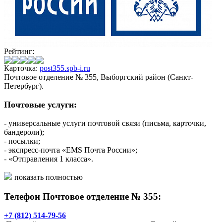
Рейтинг:
Карточка:
post355.spb-i.ru
Почтовое отделение № 355, Выборгский район (Санкт-
Петербург).
Почтовые услуги:
- универсальные услуги почтовой связи (письма, карточки,
бандероли);
- посылки;
- экспресс-почта «EMS Почта России»;
- «Отправления 1 класса».
Финансовые услуги:
показать полностью
Телефон Почтовое отделение № 355:
- выплата/доставка пенсий и пособий;
- почтовые переводы «КиберДеньги»;
- прием коммунальных платежей;
+7 (812) 514-79-56