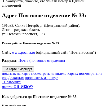
- прием платежей за услуги сотовой и факсимильной связи,
Пожалуйста, скажите, что узнали номер в Единой
Интернет и телевидение;
справочной
- погашение кредитов на почте;
- страховые услуги.
Адрес
Почтовое отделение № 33
:
Услуги для населения:
191033,
Санкт-Петербург
(Центральный район),
Ленинградская область
- «КиберПочт@»;
ул. Невский проспект, 173
На территории Санкт-Петербурга и Ленинградской области
действуют ПКД в 237 почтовых отделениях Санкт-Петербурга
Режим работы Почтовое отделение № 33:
и в 278 почтовых отделениях Ленинградской области;
- «КиберПресс@»;
- распространение печати по подписке;
Сайт:
www.pochta.ru
(официальный сайт "Почта России")
- продажа проездных билетов;
Разделы:
Почта (почтовые отделения)
- продажа бестиражных и тиражных лотерей;
- услуги телефонной связи;
- «Почта Деда Мороза»;
на карте / маршрут
- подписка на собрание сочинений книжного клуба «Терра».
показать на карте
посмотреть на яндекс-картах
посмотреть на
google-картах
проложить маршрут
Решения для бизнеса:
Позвонить
ОШИБКУ?
нашли
- денежные переводы «КиберДеньги» для корпоративных
клиентов;
Как добраться до
Почтовое отделение № 33:
- размещение рекламы (рекламно-информационных
материалов в отделениях почтовой связи, наружной рекламы,
Как добраться: