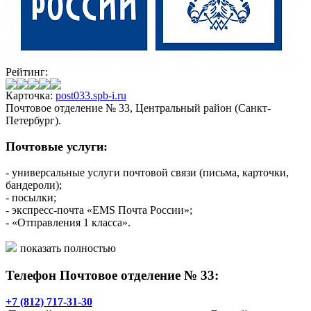
Рейтинг:
Карточка:
post033.spb-i.ru
Почтовое отделение № 33, Центральный район (Санкт-
Петербург).
Почтовые услуги:
- универсальные услуги почтовой связи (письма, карточки,
бандероли);
- посылки;
- экспресс-почта «EMS Почта России»;
- «Отправления 1 класса».
Финансовые услуги:
показать полностью
Телефон Почтовое отделение № 33:
- выплата/доставка пенсий и пособий;
- почтовые переводы «КиберДеньги»;
- прием коммунальных платежей;
+7 (812) 717-31-30