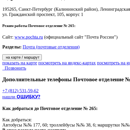
- «КиберПочт@»;
195265,
Санкт-Петербург
(Калининский район), Ленинградская
На территории Санкт-Петербурга и Ленинградской области дей
ул. Гражданский проспект, 105, корпус 1
- «КиберПресс@»;
- распространение печати по подписке;
Режим работы Почтовое отделение № 265:
- продажа проездных билетов;
- продажа бестиражных и тиражных лотерей;
- услуги телефонной связи;
Сайт:
www.pochta.ru
(официальный сайт "Почта России")
- «Почта Деда Мороза»;
Разделы:
Почта (почтовые отделения)
- подписка на собрание сочинений книжного клуба «Терра».
Решения для бизнеса:
на карте / маршрут
показать на карте
посмотреть на яндекс-картах
посмотреть на g
Позвонить
- денежные переводы «КиберДеньги» для корпоративных клие
- размещение рекламы (рекламно-информационных материалов 
Дополнительные телефоны
Почтовое отделение №
- директ-мейл.
+7 (812) 531-59-62
ОШИБКУ?
нашли
Как добраться до
Почтовое отделение № 265:
Как добраться:
Автобусы №№ 177, 60; троллейбусы №№ 38, 6; маршрутки №№ К1