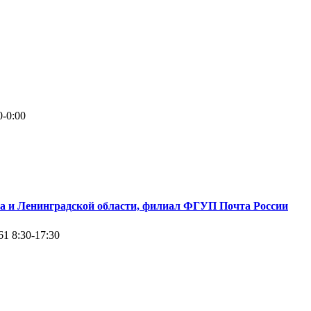
0-0:00
а и Ленинградской области, филиал ФГУП Почта России
61
8:30-17:30