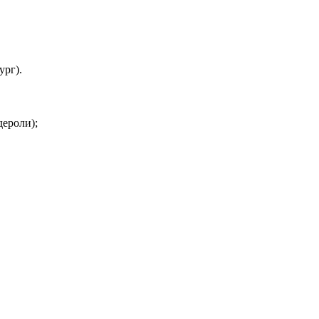
ург).
дероли);
тернет и телевидение;