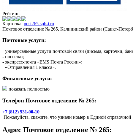
Рейтинг:
Карточка:
post265.spb-i.ru
Почтовое отделение № 265, Калининский район (Санкт-Петерб
Почтовые услуги:
- универсальные услуги почтовой связи (письма, карточки, бан
- посылки;
- экспресс-почта «EMS Почта России»;
- «Отправления 1 класса».
Финансовые услуги:
показать полностью
- выплата/доставка пенсий и пособий;
- почтовые переводы «КиберДеньги»;
Телефон Почтовое отделение № 265:
- прием коммунальных платежей;
- прием платежей за услуги сотовой и факсимильной связи, Ин
- погашение кредитов на почте;
+7 (812) 531-00-10
- страховые услуги.
Пожалуйста, скажите, что узнали номер в Единой справочной
Услуги для населения:
Адрес
Почтовое отделение № 265
: