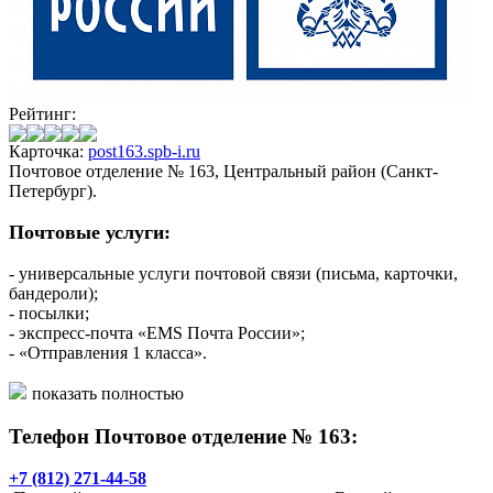
Рейтинг:
Карточка:
post163.spb-i.ru
Почтовое отделение № 163, Центральный район (Санкт-
Петербург).
Почтовые услуги:
- универсальные услуги почтовой связи (письма, карточки,
бандероли);
- посылки;
- экспресс-почта «EMS Почта России»;
- «Отправления 1 класса».
Финансовые услуги:
показать полностью
Телефон Почтовое отделение № 163:
- выплата/доставка пенсий и пособий;
- почтовые переводы «КиберДеньги»;
- прием коммунальных платежей;
+7 (812) 271-44-58