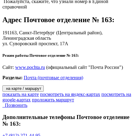
- прием платежей за услуги сотовой и факсимильной связи,
Пожалуйста, скажите, что узнали номер в Единой
Интернет и телевидение;
справочной
- погашение кредитов на почте;
- страховые услуги.
Адрес
Почтовое отделение № 163
:
Услуги для населения:
191163,
Санкт-Петербург
(Центральный район),
Ленинградская область
- «КиберПочт@»;
ул. Суворовский проспект, 17А
На территории Санкт-Петербурга и Ленинградской области
действуют ПКД в 237 почтовых отделениях Санкт-Петербурга
Режим работы Почтовое отделение № 163:
и в 278 почтовых отделениях Ленинградской области;
- «КиберПресс@»;
- распространение печати по подписке;
Сайт:
www.pochta.ru
(официальный сайт "Почта России")
- продажа проездных билетов;
Разделы:
Почта (почтовые отделения)
- продажа бестиражных и тиражных лотерей;
- услуги телефонной связи;
- «Почта Деда Мороза»;
на карте / маршрут
- подписка на собрание сочинений книжного клуба «Терра».
показать на карте
посмотреть на яндекс-картах
посмотреть на
google-картах
проложить маршрут
Решения для бизнеса:
Позвонить
Дополнительные телефоны
Почтовое отделение
- денежные переводы «КиберДеньги» для корпоративных
клиентов;
№ 163:
- размещение рекламы (рекламно-информационных
материалов в отделениях почтовой связи, наружной рекламы,
+7 (812) 271-44-95