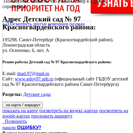
Пожалуйста, скажите, что узнали номер в Единой
справочной
Адрес
Детский сад № 97
Красногвардейского района
:
195298,
Санкт-Петербург
(Красногвардейский район),
Ленинградская область
ул. Осипенко, 6, лит. А
Режим работы Детский сад № 97 Красногвардейского района:
E-mail:
dsad.97@mail.ru
Сайт:
www.gdoy97.spb.ru
(официальный сайт ГБДОУ детский
сад № 97 Красногвардейского района Санкт-Петербурга)
Разделы:
Детские сады
на карте / маршрут
показать на карте
посмотреть на яндекс-картах
посмотреть на
google-картах
проложить маршрут
Позвонить
ОШИБКУ?
нашли