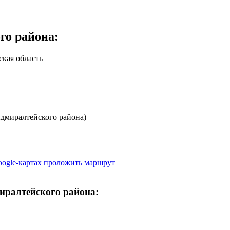
го района
:
кая область
дмиралтейского района)
oogle-картах
проложить маршрут
иралтейского района: