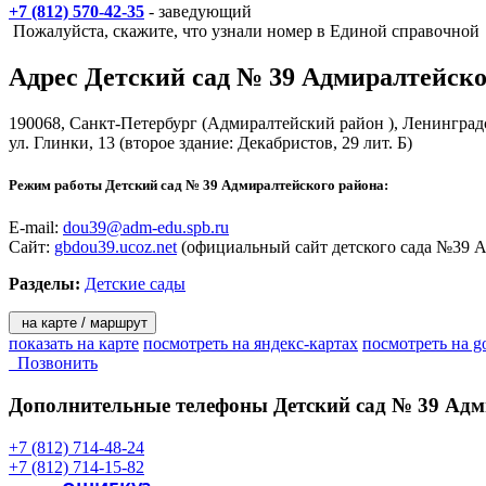
+7 (812) 570-42-35
- заведующий
Пожалуйста, скажите, что узнали номер в Единой справочной
Адрес
Детский сад № 39 Адмиралтейско
190068,
Санкт-Петербург
(Адмиралтейский район ), Ленинградс
ул. Глинки, 13
(второе здание: Декабристов, 29 лит. Б)
Режим работы Детский сад № 39 Адмиралтейского района:
E-mail:
dou39@adm-edu.spb.ru
Сайт:
gbdou39.ucoz.net
(официальный сайт детского сада №39 А
Разделы:
Детские сады
на карте / маршрут
показать на карте
посмотреть на яндекс-картах
посмотреть на g
Позвонить
Дополнительные телефоны
Детский сад № 39 Адм
+7 (812) 714-48-24
+7 (812) 714-15-82