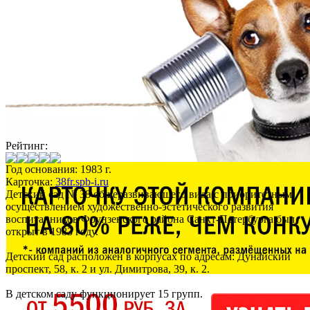
Рейтинг:
Год основания: 1983 г.
Карточка:
38fr.spb-i.ru
Детский сад № 38 общеразвивающего вида с приоритетным
осуществлением художественно-эстетического развития
воспитанников Фрунзенского района Санкт-Петербурга был
открыт в 1983 году.
Детский сад расположен в корпусах по адресам: Дунайский
проспект, 58, к. 2 и ул. Димитрова, 39, к. 2.
В детском саду функционирует 15 групп.