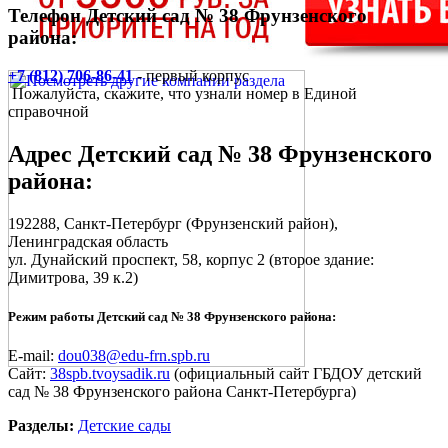
Телефон Детский сад № 38 Фрунзенского
района:
+7 (812) 706-86-41
- первый корпус
Пожалуйста, скажите, что узнали номер в Единой
справочной
Адрес
Детский сад № 38 Фрунзенского
района
:
192288,
Санкт-Петербург
(Фрунзенский район),
Ленинградская область
ул. Дунайский проспект, 58, корпус 2
(второе здание:
Димитрова, 39 к.2)
Режим работы Детский сад № 38 Фрунзенского района:
E-mail:
dou038@edu-frn.spb.ru
Сайт:
38spb.tvoysadik.ru
(официальный сайт ГБДОУ детский
сад № 38 Фрунзенского района Санкт-Петербурга)
Разделы:
Детские сады