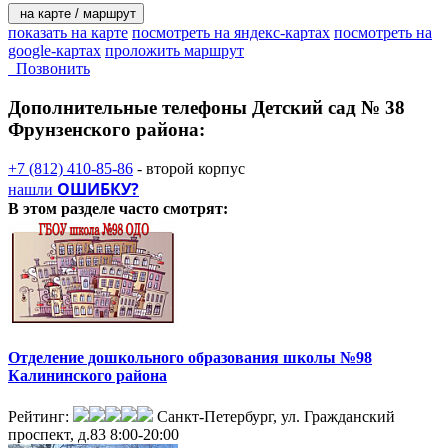
на карте / маршрут
показать на карте
посмотреть на яндекс-картах
посмотреть на
google-картах
проложить маршрут
Позвонить
Дополнительные телефоны
Детский сад № 38
Фрунзенского района:
+7 (812) 410-85-86
- второй корпус
ОШИБКУ?
нашли
В этом разделе
часто смотрят:
Отделение дошкольного образования школы №98
Калининского района
Рейтинг:
Санкт-Петербург, ул. Гражданский
проспект, д.83
8:00-20:00