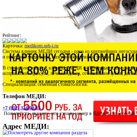
Рейтинг:
Карточка:
medikom.spb-i.ru
Система клиник МЕДИ сегодня - одна из крупнейших негосуда
и семейной медицины, лазерной коррекции зрения.
В стоматологической клинике МЕДИ на Комендантском оказыва
исправление прикуса, лечение десен, отбеливание зубов, детск
Специализация: семейная стоматология.
Телефон МЕДИ:
+7 (812) 324-00-15
Пожалуйста, скажите, что узнали номер в Единой справочной
Адрес
МЕДИ
: