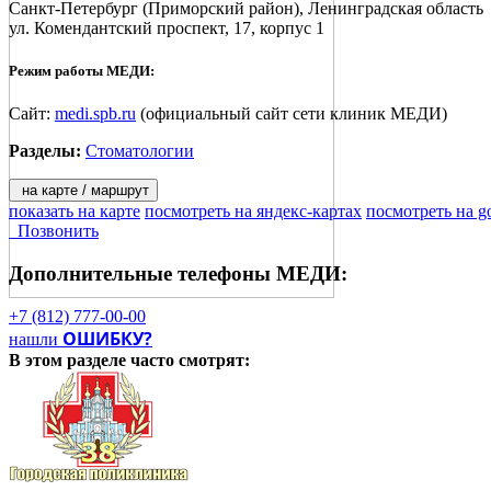
Санкт-Петербург
(Приморский район), Ленинградская область
ул. Комендантский проспект, 17, корпус 1
Режим работы МЕДИ:
Сайт:
medi.spb.ru
(официальный сайт сети клиник МЕДИ)
Разделы:
Стоматологии
на карте / маршрут
показать на карте
посмотреть на яндекс-картах
посмотреть на g
Позвонить
Дополнительные телефоны
МЕДИ:
+7 (812) 777-00-00
ОШИБКУ?
нашли
В этом разделе
часто смотрят: