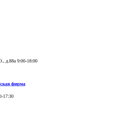
., д.88а
9:00-18:00
еская фирма
0-17:30