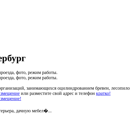
ербург
роезда, фото, режим работы.
роезда, фото, режим работы.
организаций, занимающихся оцилиндрованием бревен, лесопилом
азмещение
или разместите свой адрес и телефон
кратко!
азмещение!
терьера, дачную мебел�...