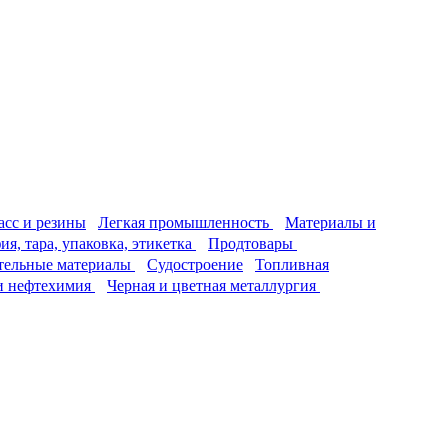
асс и резины
Легкая промышленность
Материалы и
я, тара, упаковка, этикетка
Продтовары
тельные материалы
Судостроение
Топливная
и нефтехимия
Черная и цветная металлургия