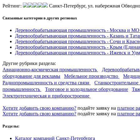
Рейтинг:
Санкт-Петербург, ул. набережная Обводно
Связанные категории
в других регионах
Деревообрабатывающая промышленность - Москва и М
Деревообрабатывающая промышленность - Казань и Тат
Деревообрабатывающая промышленность - Сочи и Красн
Деревообрабатывающая промышленность - Крым
(Единая
Деревообрабатывающая промышленность - Ижевск и Уд
Другие
рубрики раздела:
Авиационно-космическая промышленность
Деревообрабаты
оборудование для рекламы
Мебельное производство
Медиц
Радиопромышленность и средства связи
Станкостроительное
промышленность
Торговое и холодильное оборудование
Тяж
Электротехническая и приборостроение
Хотите добавить свою компанию?
подайте заявку на
платное р
Хотите добавить свою компанию?
подайте заявку на
платное р
Разделы:
Каталог компаний Санкт-Петербурга