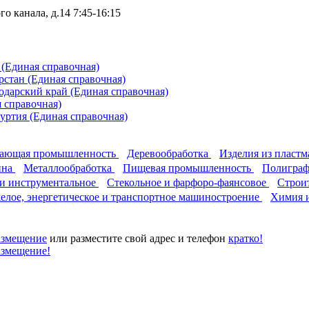
го канала, д.14
7:45-16:15
О
(Единая справочная)
арстан
(Единая справочная)
одарский край
(Единая справочная)
 справочная)
муртия
(Единая справочная)
вающая промышленность
Деревообработка
Изделия из пластм
ина
Металлообработка
Пищевая промышленность
Полиграфи
 и инструментальное
Стекольное и фарфоро-фаянсовое
Строи
елое, энергетическое и транспортное машиностроение
Химия 
азмещение
или разместите свой адрес и телефон
кратко!
азмещение!