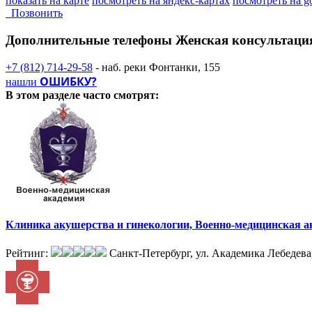
показать на карте
посмотреть на яндекс-картах
посмотреть на g
Позвонить
Дополнительные телефоны
Женская консультаци
+7 (812) 714-29-58
- наб. реки Фонтанки, 155
ОШИБКУ?
нашли
В этом разделе
часто смотрят:
Клиника акушерства и гинекологии, Военно-медицинская а
Рейтинг:
Санкт-Петербург, ул. Академика Лебедева,