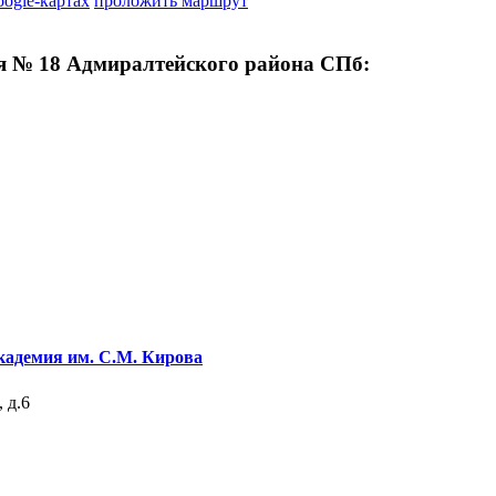
oogle-картах
проложить маршрут
я № 18 Адмиралтейского района СПб:
кадемия им. С.М. Кирова
 д.6