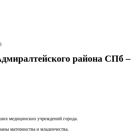
б
Адмиралтейского района СПб –
ейших медицинских учреждений города.
раны материнства и младенчества.