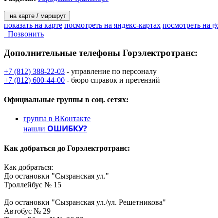
на карте / маршрут
показать на карте
посмотреть на яндекс-картах
посмотреть на g
Позвонить
Дополнительные телефоны
Горэлектротранс:
+7 (812) 388-22-03
- управление по персоналу
+7 (812) 600-44-00
- бюро справок и претензий
Официальные группы
в соц. сетях:
группа в ВКонтакте
ОШИБКУ?
нашли
Как добраться до
Горэлектротранс:
Как добраться:
До остановки "Сызранская ул."
Троллейбус № 15
До остановки "Сызранская ул./ул. Решетникова"
Автобус № 29