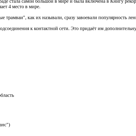
раде стала самой большой в мире и была включена в Книгу рекор
ает 4 место в мире.
е трамваи", как их называли, сразу завоевали популярность лен
одсоединения к контактной сети. Это придаёт им дополнительн
5 троллейбусных маршрутов.
область
анс")