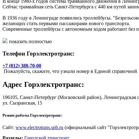
В конце 1980-х годов система трамвайного движения в Ленинг
Сейчас трамвайная сеть Санкт-Петербурга с 440 км путей заним
В 1936 году в Ленинграде появились троллейбусы. "Безрельсовы
желающих стать первыми пассажирами нового транспорта.
Современные троллейбусы с автономным ходом работают без п
В 2015 году в Санкт-Петербурге действует 43 трамвайных и 4
показать полностью
Телефон Горэлектротранс:
+7 (812) 388-70-00
Пожалуйста, скажите, что узнали номер в Единой справочной
Адрес
Горэлектротранс
:
196105,
Санкт-Петербург
(Московский район), Ленинградская 
ул. Сызранская, 15
Режим работы Горэлектротранс:
Сайт:
www.electrotrans.spb.ru
(официальный сайт "Горэлектротр
Разделы:
Городской транспорт