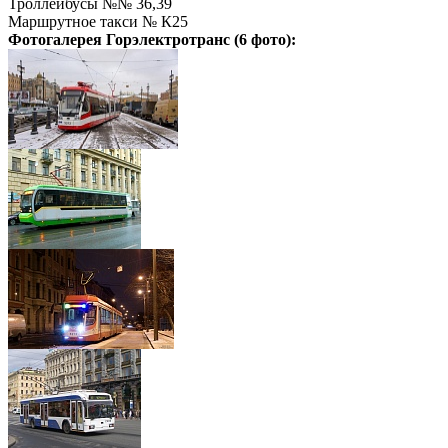
Троллейбусы №№ 36,39
Маршрутное такси № К25
Фотогалерея
Горэлектротранс
(6 фото):