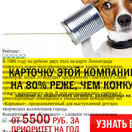
Рейтинг:
В 1986 году на рубеже двух эпох на карте Ленинграда
появилось новое многофункциональное здание театрально-
концертного комплекса «Карнавал» Городского Дворца
пионеров. Более 20 ведущих предприятий Советского Союза
самым непосредственным образом участвовали в разработке
проекта, в изготовлении оборудования и аппаратуры для
нового концертного зала. В нем расположились учебные и
репетиционные помещения и уникальный концертный зал
«Карнавал», предназначенный для выступлений детских
творческих коллективов города.
Концертный зал «Карнавал» – сложное технологическое
сооружение. Обеспечивают проведение всех зрелищно-
показать полностью
массовых мероприятий, проходящих на сцене «Карнавала»,
специалисты творческих подразделений, инженерно-