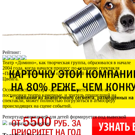
Рейтинг:
Театр «Домино», как творческая группа, образовался в начале
2004 года, когда начался процесс по созданию спектакля
«Письмо незнакомки» по одноименной новелле Стефана
Цвейга.
Особенностью театра «Домино» является то, что все
постановки театра камерные, и зритель пришедший на
спектакли, может полностью погрузиться в атмосферу
происходящих на сцене событий.
Репертуар спектаклей для детей формируется под вывеской
театра "Львёнок".
показать полностью