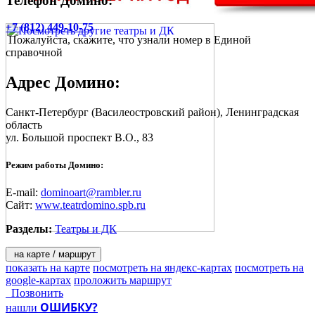
Телефон Домино:
+7 (812) 449-10-75
Пожалуйста, скажите, что узнали номер в Единой
справочной
Адрес
Домино
:
Санкт-Петербург
(Василеостровский район), Ленинградская
область
ул. Большой проспект В.О., 83
Режим работы Домино:
E-mail:
dominoart@rambler.ru
Сайт:
www.teatrdomino.spb.ru
Разделы:
Театры и ДК
на карте / маршрут
показать на карте
посмотреть на яндекс-картах
посмотреть на
google-картах
проложить маршрут
Позвонить
ОШИБКУ?
нашли