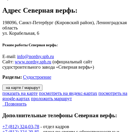
ВМФ РФ;
- строительство,ремонт,и модернизация боевых надводных
Адрес
Северная верфь
:
кораблей для иностранных ВМС ;
- коммерческое судостроение для внутреннего и внешнего
рынков.
198096,
Санкт-Петербург
(Кировский район), Ленинградская
область
Сегодня завод – это высокотехнологичное предприятие,
ул. Корабельная, 6
выпускающее наукоемкую продукция, насыщенную самыми
последними достижениями различных отраслей науки и
Режим работы Северная верфь:
техники. На заводе внедрена единая технология
использования трехмерной математической модели корабля.
E-mail:
info@nordsy.spb.ru
Освоена технология обратного инжиниринга для уточнения
Сайт:
www.nordsy.spb.ru
(официальный сайт
проектной электронной модели. На предприятии действует
судостроительного завода «Северная верфь»)
единственное в отрасли автоматизированное производство
изготовления системы трубопроводов с использованием
Разделы:
Судостроение
математической модели.
на карте / маршрут
показать на карте
посмотреть на яндекс-картах
посмотреть на
google-картах
проложить маршрут
Позвонить
Дополнительные телефоны
Северная верфь:
+7 (812) 324-03-78
- отдел кадров
+7 (812) 324-29-85
- отдел по связям с общественностью и