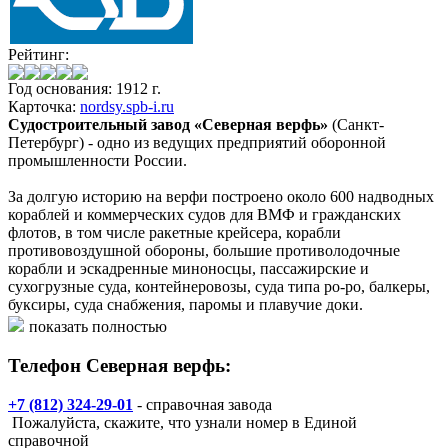
Рейтинг:
Год основания: 1912 г.
Карточка:
nordsy.spb-i.ru
Судостроительный завод «Северная верфь»
(Санкт-
Петербург) - одно из ведущих предприятий оборонной
промышленности России.
За долгую историю на верфи построено около 600 надводных
кораблей и коммерческих судов для ВМФ и гражданских
флотов, в том числе ракетные крейсера, корабли
противовоздушной обороны, большие противолодочные
корабли и эскадренные миноносцы, пассажирские и
сухогрузные суда, контейнеровозы, суда типа ро-ро, балкеры,
буксиры, суда снабжения, паромы и плавучие доки.
показать полностью
Направления деятельности:
Телефон Северная верфь:
- серийное строительство боевых надводных кораблей классов
корвет, фрегат,эсминец,корабли специального назначения,
+7 (812) 324-29-01
- справочная завода
суда обеспечения ВМФ РФ;
Пожалуйста, скажите, что узнали номер в Единой
- ремонт и модернизация боевых надводных кораблей для
справочной