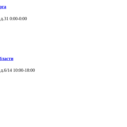
рга
 д.31
0:00-0:00
бласти
д.6/14
10:00-18:00