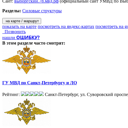
Сайт:
выборгский.78.мвд.рф
(официальный сайт УМВД по Выб
Разделы:
Силовые структуры
на карте / маршрут
показать на карте
посмотреть на яндекс-картах
посмотреть на g
Позвонить
ОШИБКУ?
нашли
В этом разделе
часто смотрят:
ГУ МВД по Санкт-Петербургу и ЛО
Рейтинг:
Санкт-Петербург, ул. Суворовский проспек