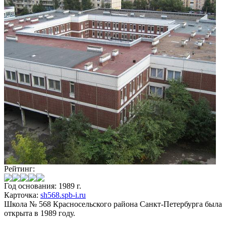
Рейтинг:
Год основания: 1989 г.
Карточка:
sh568.spb-i.ru
Школа № 568 Красносельского района Санкт-Петербурга была
открыта в 1989 году.