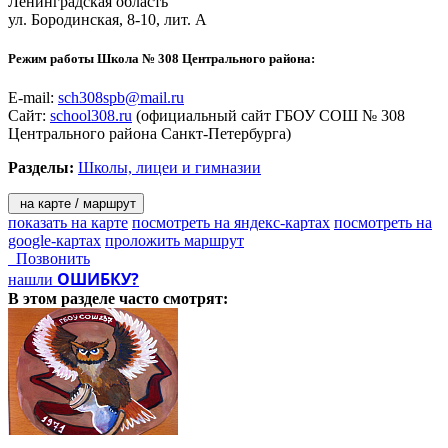
Ленинградская область
ул. Бородинская, 8-10, лит. А
Режим работы Школа № 308 Центрального района:
E-mail:
sch308spb@mail.ru
Сайт:
school308.ru
(официальный сайт ГБОУ СОШ № 308
Центрального района Санкт-Петербурга)
Разделы:
Школы, лицеи и гимназии
на карте / маршрут
показать на карте
посмотреть на яндекс-картах
посмотреть на
google-картах
проложить маршрут
Позвонить
ОШИБКУ?
нашли
В этом разделе
часто смотрят: