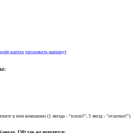
oogle-картах
проложить маршрут
ы:
ните в нем компанию (1 звезда - "плохо!", 5 звезд - "отлично!")
Канала, 150
) так же находятся: