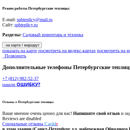
Режим работы Петербургские теплицы:
E-mail:
spbteplicy@mail.ru
Сайт:
spbteplicy.ru
Разделы:
Садовый инвентарь и техника
на карте / маршрут
показать на карте
посмотреть на яндекс-картах
посмотреть на g
Позвонить
Дополнительные телефоны
Петербургские теплиц
+7 (812) 982-52-37
ОШИБКУ?
нашли
Отзывы о
Петербургские теплицы:
Ваше мнение очень ценно для нас!
Напишите свой отзыв
и оце
Reviews are disabled
Социальные отзывы
Cackl
e
в этом здании (Санкт-Петербург,
ул. набережная Обводного 