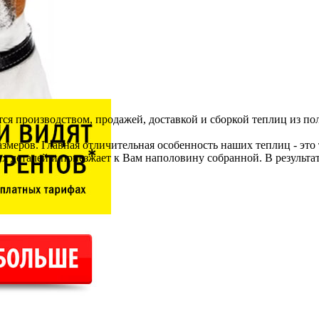
я производством, продажей, доставкой и сборкой теплиц из по
азмеров. Главная отличительная особенность наших теплиц - это 
х деталей и приезжает к Вам наполовину собранной. В результат