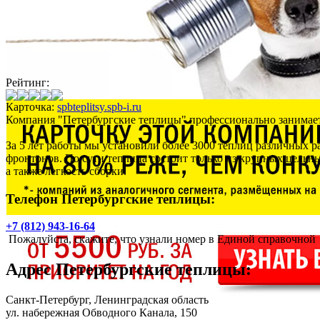
Рейтинг:
Карточка:
spbteplitsy.spb-i.ru
Компания "Петербургские теплицы" профессионально занимаетс
За 5 лет работы мы установили более 3000 теплиц различных р
фронтонов. По сути теплица состоит только из крупных цельны
а также легкость сборки.
Телефон Петербургские теплицы:
+7 (812) 943-16-64
Пожалуйста, скажите, что узнали номер в Единой справочной
Адрес
Петербургские теплицы
:
Санкт-Петербург
, Ленинградская область
ул. набережная Обводного Канала, 150