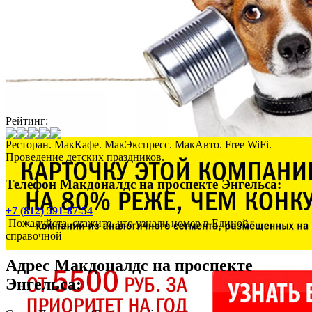
Рейтинг:
Ресторан. МакКафе. МакЭкспресс. МакАвто. Free WiFi.
Проведение детских праздников.
Телефон Макдоналдс на проспекте Энгельса:
+7 (812) 591-87-54
Пожалуйста, скажите, что узнали номер в Единой
справочной
Адрес
Макдоналдс на проспекте
Энгельса
: