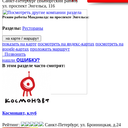
Санкт-Петербург
(Выборгский район)
ул. проспект Энгельса, 116
Режим работы Макдоналдс на проспекте Энгельса:
Разделы:
Рестораны
на карте / маршрут
показать на карте
посмотреть на яндекс-картах
посмотреть на
google-картах
проложить маршрут
Позвонить
ОШИБКУ?
нашли
В этом разделе
часто смотрят:
Космонавт, клуб
Рейтинг:
Санкт-Петербург, ул. Бронницкая, д.24