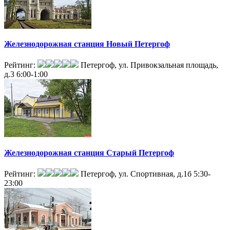
Железнодорожная станция Новый Петергоф
Рейтинг:
Петергоф, ул. Привокзальная площадь,
д.3
6:00-1:00
Железнодорожная станция Старый Петергоф
Рейтинг:
Петергоф, ул. Спортивная, д.1б
5:30-
23:00