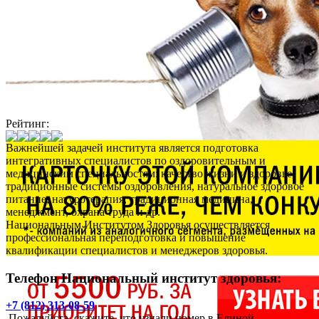
Рейтинг:
Важнейшей задачей института является подготовка
интегративных специалистов по оздоровительным и
медицинским специальностям: качество жизни и здоровье,
традиционные системы оздоровления, натуральное здоровое
питание, натуротерапия, традиционная медицина,
менеджмент, охрана труда и др.
Национальным Институтом Здоровья осуществляется
профессиональная переподготовка и повышение
квалификации специалистов и менеджеров здоровья.
Телефон Национальный институт здоровья:
+7 (812) 313-08-59
Пожалуйста, скажите, что узнали номер в Единой