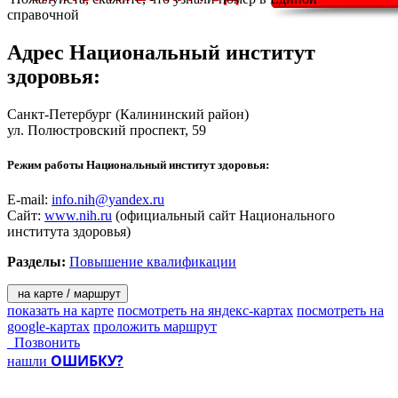
справочной
Адрес
Национальный институт
здоровья
:
Санкт-Петербург
(Калининский район)
ул. Полюстровский проспект, 59
Режим работы Национальный институт здоровья:
E-mail:
info.nih@yandex.ru
Сайт:
www.nih.ru
(официальный сайт Национального
института здоровья)
Разделы:
Повышение квалификации
на карте / маршрут
показать на карте
посмотреть на яндекс-картах
посмотреть на
google-картах
проложить маршрут
Позвонить
ОШИБКУ?
нашли