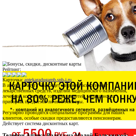
Рейтинг:
Карточка:
aptekaradugamb.spb-i.ru
В аптеке "Радуга" Вас ждет широкий ассортимент
лекарственных средств, изделий медицинского назначения,
лечебной косметики, товаров для детей, медицинских
приборов, предметов личной гигиены.
Регулярно проводятся специальные программы для наших
клиентов, особые скидки предоставляются пенсионерам.
Действует система дисконтных карт.
Телефон Аптека Радуга на Малой Балканской: