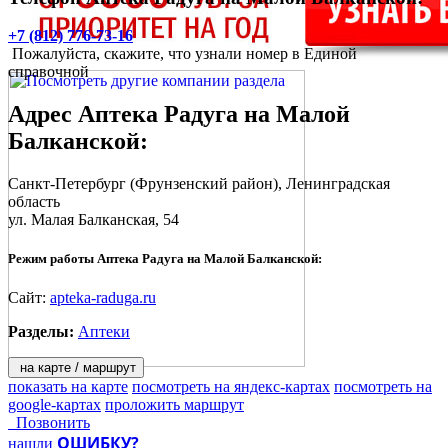
+7 (812) 776-73-16
Пожалуйста, скажите, что узнали номер в Единой
справочной
Адрес
Аптека Радуга на Малой
Балканской
:
Санкт-Петербург
(Фрунзенский район), Ленинградская
область
ул. Малая Балканская, 54
Режим работы Аптека Радуга на Малой Балканской:
Сайт:
apteka-raduga.ru
Разделы:
Аптеки
на карте / маршрут
показать на карте
посмотреть на яндекс-картах
посмотреть на
google-картах
проложить маршрут
Позвонить
ОШИБКУ?
нашли