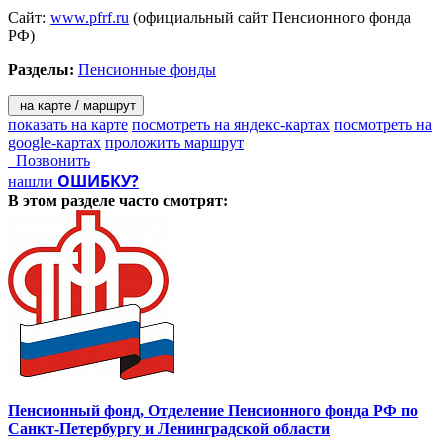
Сайт:
www.pfrf.ru
(официальный сайт Пенсионного фонда
РФ)
Разделы:
Пенсионные фонды
на карте / маршрут
показать на карте
посмотреть на яндекс-картах
посмотреть на
google-картах
проложить маршрут
Позвонить
ОШИБКУ?
нашли
В этом разделе
часто смотрят:
Пенсионный фонд, Отделение Пенсионного фонда РФ по
Санкт-Петербургу и Ленинградской области