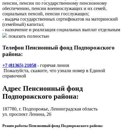
пенсии, пенсии по государственному пенсионному
обеспечению, пенсии военнослужащих и их семей,
социальных пенсий, пенсии госслужащих;
- выдача государственных сертификатов на материнский
(семейный) капитал;
- назначение и реализация социальных выплат отдельным
категориям граждан: ветеранам, инвалидам, Героям
показать полностью
Российской Федерации и др.;
- администрирование страховых взносов на обязательное
Телефон Пенсионный фонд Подпорожского
пенсионное и медицинское страхование;
района:
- назначение и реализация федеральной социальной доплаты к
пенсии до уровня прожиточного минимума пенсионера в
+7 (81365) 21058
- горячая линия
регионе;
Пожалуйста, скажите, что узнали номер в Единой
- ведение системы персонифицированного учета прав
справочной
участников системы обязательного пенсионного страхования;
- формирование, инвестирование и выплата средств
Адрес
Пенсионный фонд
пенсионных накоплений;
- адресная помощь пенсионерам и софинансирование
Подпорожского района
:
социальных программ субъектов РФ;
- реализация Программы государственного софинансирования
187780,
г. Подпорожье
, Ленинградская область
пенсии;
ул. проспект Ленина, 26
- реализация международных соглашений.
Режим работы Пенсионный фонд Подпорожского района: