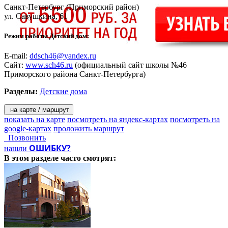
Санкт-Петербург
(Приморский район)
ул. Савушкина, 61
Режим работы Детский дом:
E-mail:
ddsch46@yandex.ru
Сайт:
www.sch46.ru
(официальный сайт школы №46
Приморского района Санкт-Петербурга)
Разделы:
Детские дома
на карте / маршрут
показать на карте
посмотреть на яндекс-картах
посмотреть на
google-картах
проложить маршрут
Позвонить
ОШИБКУ?
нашли
В этом разделе
часто смотрят: