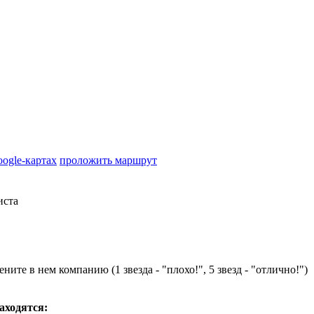
oogle-картах
проложить маршрут
иста
ните в нем компанию (1 звезда - "плохо!", 5 звезд - "отлично!")
находятся: