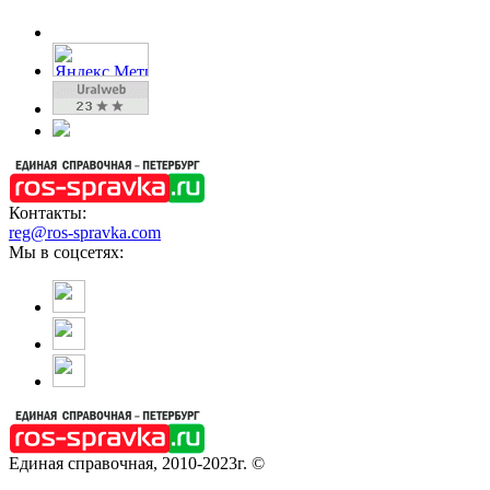
Контакты:
reg@ros-spravka.com
Мы в соцсетях:
Единая справочная, 2010-2023г. ©