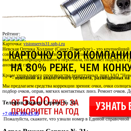
Рейтинг:
Карточка:
visionservis31.spb-i.ru
Невская Оптика Холдинг (Санкт-Петербург) - это крупнейший 
современным производством линз. В составе холдинга работае
высококвалифицированного персонала, позволяет подобрать сре
аномалий глаз.
Кроме уникального производства рецептурных линз ЗАО "Невс
Мы предлагаем средства коррекции зрения: очки, очки солнцез
подбор очков, оправ, мягких контактных линз. Ремонт очков. Д
Телефон Вижен Сервис № 31:
+7 (812) 310-15-95
Пожалуйста, скажите, что узнали номер в Единой справочной