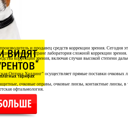
производитель и продавец средств коррекции зрения. Сегодня э
т единственная в стране лаборатория сложной коррекции зрения
дства коррекции зрения, включая случаи высокой степени дально
кая Оптика Холдинг" осуществляет прямые поставки очковых л
ащитные, очковые оправы, очковые линзы, контактные линзы, в 
етская офтальмология.