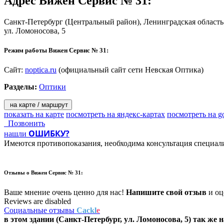
Адрес
Вижен Сервис № 31
:
Санкт-Петербург
(Центральный район), Ленинградская область
ул. Ломоносова, 5
Режим работы Вижен Сервис № 31:
Сайт:
noptica.ru
(официальный сайт сети Невская Оптика)
Разделы:
Оптики
на карте / маршрут
показать на карте
посмотреть на яндекс-картах
посмотреть на g
Позвонить
ОШИБКУ?
нашли
Имеются противопоказания, необходима консультация специал
Отзывы о
Вижен Сервис № 31:
Ваше мнение очень ценно для нас!
Напишите свой отзыв
и оце
Reviews are disabled
Социальные отзывы
Cackl
e
в этом здании (Санкт-Петербург,
ул. Ломоносова, 5
) так же 