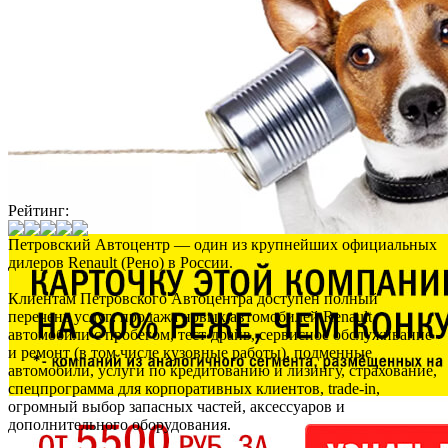
Рейтинг:
Петровский Автоцентр — один из крупнейших официальных
дилеров Renault (Рено) в России.
Клиентам Петровского Автоцентра доступен полный
перечень услуг: продажа новых автомобилей Renault,
автомобили с пробегом, тест-драйв, сервисное обслуживание
и ремонт (в том числе кузовные работы), подменные
автомобили, услуги по кредитованию и лизингу, страхование,
спецпрограмма для корпоративных клиентов, trade-in,
огромный выбор запасных частей, аксессуаров и
дополнительного оборудования.