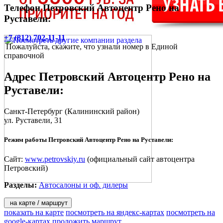
Телефон Петровский Автоцентр Рено на
Руставели:
+7 (812) 702-11-11
Пожалуйста, скажите, что узнали номер в Единой
справочной
Адрес
Петровский Автоцентр Рено на
Руставели
:
Санкт-Петербург
(Калининский район)
ул. Руставели, 31
Режим работы Петровский Автоцентр Рено на Руставели:
Сайт:
www.petrovskiy.ru
(официальный сайт автоцентра
Петровский)
Разделы:
Автосалоны и оф. дилеры
на карте / маршрут
показать на карте
посмотреть на яндекс-картах
посмотреть на
google-картах
проложить маршрут