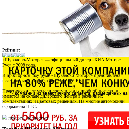
Рейтинг:
«Шувалово-Моторс» — официальный дилер «КИА Моторс
Рус» с 2008 года.
В просторном шоу-руме «Шувалово-Моторс» представлена
вся модельная линейка автомобилей Киа.
Практически все модели доступны для пробной поездки и
имеются на складе дилерского центра в различных
комплектациях и цветовых решениях. На многие автомобили
оформлены ПТС.
Если желаемого автомобиля нет в наличии, то срок доставки
показать полностью
под заказ составляет порядка 10 дней.