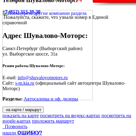
Телефон Шувалово-Моторс:
Также Вы можете приобрести новый KIA по программе
трейд-ин. В зачет принимаются иномарки не старше десяти
+7 (812) 313-30-30
лет.
Пожалуйста, скажите, что узнали номер в Единой
справочной
Любой понравившийся Вам автомобиль Вы можете
приобрести в кредит, выбрав наиболее удобную для Вас
Адрес
Шувалово-Моторс
:
программу.
Санкт-Петербург
(Выборгский район)
ул. Выборгское шоссе, 31а
Режим работы Шувалово-Моторс:
E-mail:
info@shuvalovomotors.ru
Сайт:
s-m.kia.ru
(официальный сайт автоцентра Шувалово-
Моторс)
Разделы:
Автосалоны и оф. дилеры
на карте / маршрут
показать на карте
посмотреть на яндекс-картах
посмотреть на
google-картах
проложить маршрут
Позвонить
ОШИБКУ?
нашли