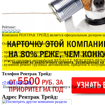
Рейтинг:
Компания РЕНТРАК ТРЕЙД является официальным дилером ш
Основные направления деятельности:
- продажа грузовых автомобилей, прицепной и специальн
- продажа оригинальных запчастей RENAULT , MERCEDES-
- ремонт грузовых автомобилей RENAULT, MERCEDES-BENZ, 
- кузовной ремонт грузовых автомобилей, прицепов и полупри
Телефон Рентрак Трейд:
+7 (812) 329-73-29
Пожалуйста, скажите, что узнали номер в Единой справочной
Адрес
Рентрак Трейд
: