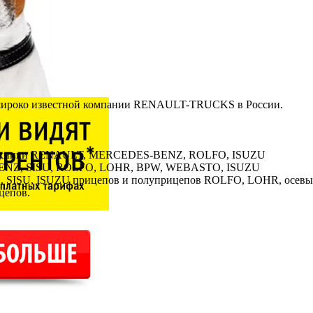
ироко известной компании RENAULT-TRUCKS в России.
ой техники RENAULT, MERCEDES-BENZ, ROLFO, ISUZU
BENZ, SISU, ROLFO, LOHR, BPW, WEBASTO, ISUZU
SISU, ISUZU прицепов и полуприцепов ROLFO, LOHR, осевых
цепов.