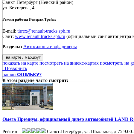
Санкт-Петербург
(Невский район)
ул. Бехтерева, 4
Режим работы Рентрак Трейд:
E-mail:
tirrex@renault-trucks.spb.ru
Сайт:
www.renault-trucks.spb.ru
(официальный сайт автоцентра Р
Разделы:
Автосалоны и оф. дилеры
на карте / маршрут
показать на карте
посмотреть на яндекс-картах
посмотреть на g
Позвонить
ОШИБКУ?
нашли
В этом разделе
часто смотрят:
Омега-Премиум, официальный дилер автомобилей LAND
Рейтинг:
Санкт-Петербург, ул. Школьная, д.75
9:00-