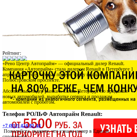
Рейтинг:
«Рено Центр Автопрайм» — официальный дилер Renault.
Компания «Автопрайм» стала дилером Renault в Петербурге 1
апреля 2000 году, открыв первую точку продаж на
Полюстровском проспекте.
Абсолютный лидер рынка г. Санкт-Петербург по продажам
новых автомобилей, выработке сервиса и продажам
автомобилей с пробегом.
Телефон РОЛЬФ Автопрайм Renault:
+7 (812) 424-81-44
Пожалуйста, скажите, что узнали номер в Единой
справочной