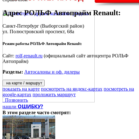
Адрес
РОЛЬФ Автопрайм Renault
:
Санкт-Петербург
(Выборгский район)
ул. Полюстровский проспект, 68а
Режим работы РОЛЬФ Автопрайм Renault:
Сайт:
rolf-renault.ru
(официальный сайт автоцентра РОЛЬФ
Автопрайм)
Разделы:
Автосалоны и оф. дилеры
на карте / маршрут
показать на карте
посмотреть на яндекс-картах
посмотреть на
google-картах
проложить маршрут
Позвонить
ОШИБКУ?
нашли
В этом разделе
часто смотрят: