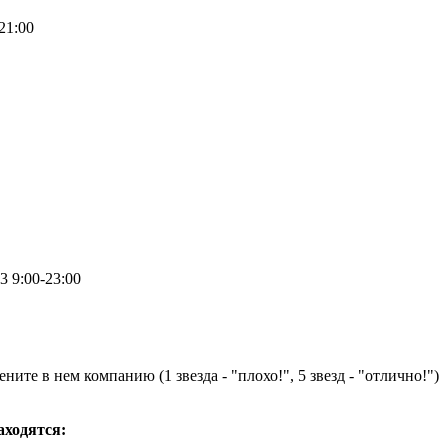
21:00
.3
9:00-23:00
ните в нем компанию (1 звезда - "плохо!", 5 звезд - "отлично!")
находятся: