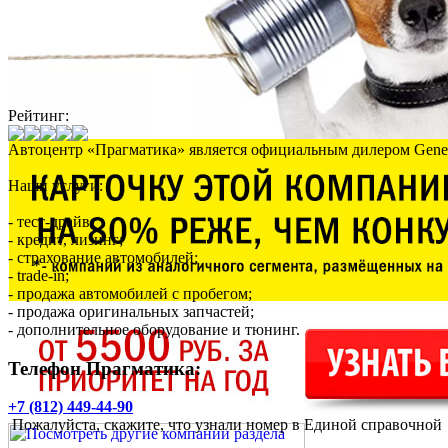
Рейтинг:
Автоцентр «Прагматика» является официальным дилером Genera
Наши услуги:
- тест-драйв;
- кредит, лизинг;
- страхование автомобилей;
- trade-in;
- продажа автомобилей с пробегом;
- продажа оригинальных запчастей;
- дополнительное оборудование и тюнинг.
Телефон Прагматика:
+7 (812) 449-44-90
Пожалуйста, скажите, что узнали номер в Единой справочной