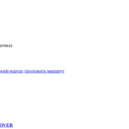
атика)
oogle-картах
проложить маршрут
 ROVER