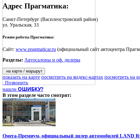
Адрес
Прагматика
:
Санкт-Петербург
(Василеостровский район)
ул. Уральская, 33
Режим работы Прагматика:
Сайт:
www.pragmaticar.ru
(официальный сайт автоцентра Прагм
Разделы:
Автосалоны и оф. дилеры
на карте / маршрут
показать на карте
посмотреть на яндекс-картах
посмотреть на g
Позвонить
ОШИБКУ?
нашли
В этом разделе
часто смотрят:
Омега-Премиум, официальный дилер автомобилей LAND