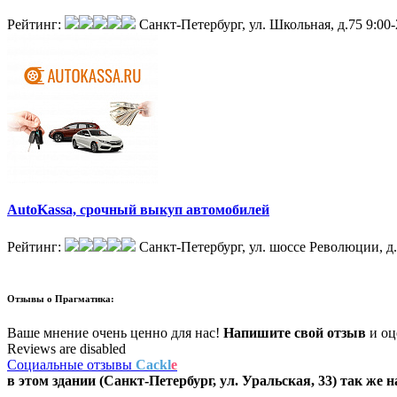
Рейтинг:
Санкт-Петербург, ул. Школьная, д.75
9:00-
AutoKassa, срочный выкуп автомобилей
Рейтинг:
Санкт-Петербург, ул. шоссе Революции, д
Отзывы о
Прагматика:
Ваше мнение очень ценно для нас!
Напишите свой отзыв
и оце
Reviews are disabled
Социальные отзывы
Cackl
e
в этом здании (Санкт-Петербург,
ул. Уральская, 33
) так же 