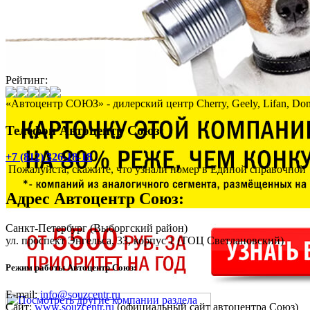
Рейтинг:
«Автоцентр СОЮЗ» - дилерский центр Cherry, Geely, Lifan, Don
Телефон Автоцентр Союз:
+7 (812) 326-18-18
Пожалуйста, скажите, что узнали номер в Единой справочной
Адрес
Автоцентр Союз
:
Санкт-Петербург
(Выборгский район)
ул. проспект Энгельса, 33, корпус 1
(ТОЦ Светлановский)
Режим работы Автоцентр Союз:
E-mail:
info@souzcentr.ru
Сайт:
www.souzcentr.ru
(официальный сайт автоцентра Союз)