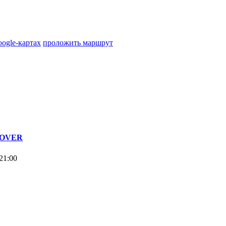
oogle-картах
проложить маршрут
 ROVER
21:00