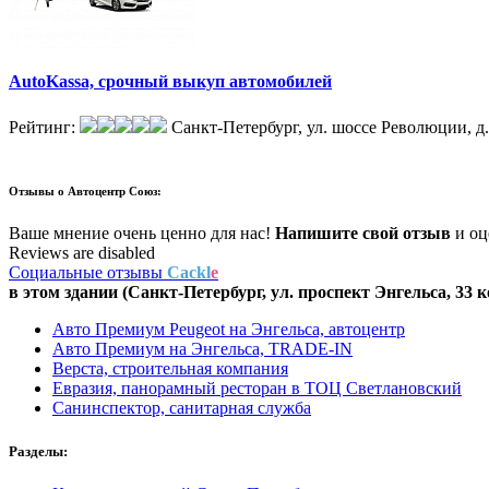
AutoKassa, срочный выкуп автомобилей
Рейтинг:
Санкт-Петербург, ул. шоссе Революции, д
Отзывы о
Автоцентр Союз:
Ваше мнение очень ценно для нас!
Напишите свой отзыв
и оце
Reviews are disabled
Социальные отзывы
Cackl
e
в этом здании (Санкт-Петербург,
ул. проспект Энгельса, 33 к
Авто Премиум Peugeot на Энгельса, автоцентр
Авто Премиум на Энгельса, TRADE-IN
Верста, строительная компания
Евразия, панорамный ресторан в ТОЦ Светлановский
Санинспектор, санитарная служба
Разделы: