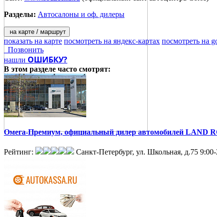
Разделы:
Автосалоны и оф. дилеры
на карте / маршрут
показать на карте
посмотреть на яндекс-картах
посмотреть на g
Позвонить
ОШИБКУ?
нашли
В этом разделе
часто смотрят:
Омега-Премиум, официальный дилер автомобилей LAND
Рейтинг:
Санкт-Петербург, ул. Школьная, д.75
9:00-