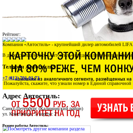
Рейтинг:
Компания «Автостиль» - крупнейший дилер автомобилей LIFA
В дилерских центрах «Автостиль» представлена вся линейка мо
Телефон Автостиль:
+7 (812) 701-01-73
Пожалуйста, скажите, что узнали номер в Единой справочной
Адрес
Автостиль
:
Санкт-Петербург
(Калининский район)
ул. Комсомола, 5, корпус 2
Режим работы Автостиль: