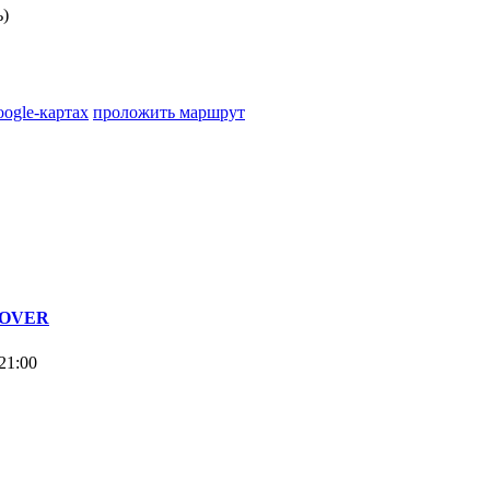
ь)
oogle-картах
проложить маршрут
 ROVER
21:00