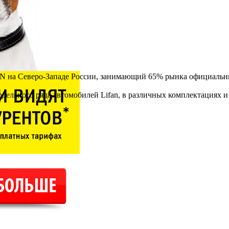
N на Северо-Западе России, занимающий 65% рынка официальны
дельного ряда автомобилей Lifan, в различных комплектациях и