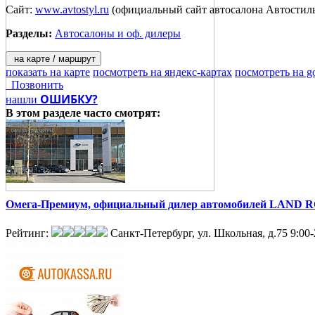
Сайт:
www.avtostyl.ru
(официальный сайт автосалона Автостил
Разделы:
Автосалоны и оф. дилеры
на карте / маршрут
показать на карте
посмотреть на яндекс-картах
посмотреть на g
Позвонить
ОШИБКУ?
нашли
В этом разделе
часто смотрят:
Омега-Премиум, официальный дилер автомобилей LAND
Рейтинг:
Санкт-Петербург, ул. Школьная, д.75
9:00-