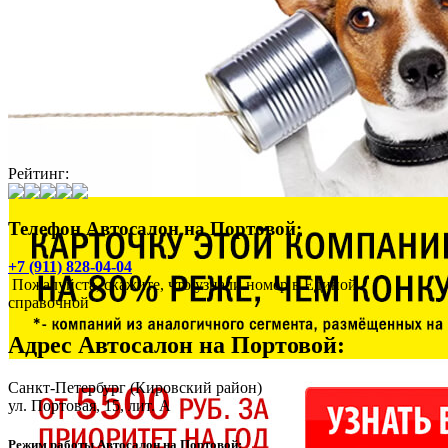
Рейтинг:
Телефон Автосалон на Портовой:
+7 (911) 828-04-04
Пожалуйста, скажите, что узнали номер в Единой
справочной
Адрес
Автосалон на Портовой
:
Санкт-Петербург
(Кировский район)
ул. Портовая, 15, лит. А
Режим работы Автосалон на Портовой: