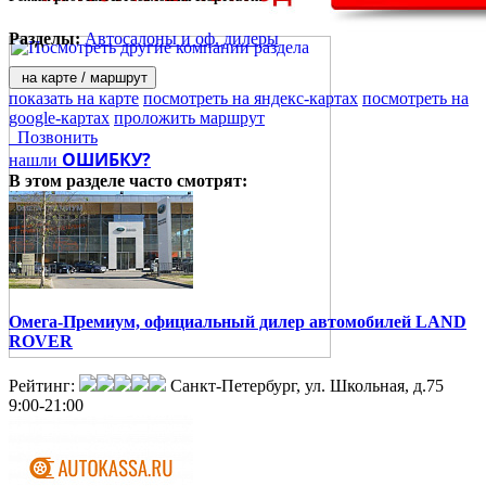
Разделы:
Автосалоны и оф. дилеры
на карте / маршрут
показать на карте
посмотреть на яндекс-картах
посмотреть на
google-картах
проложить маршрут
Позвонить
ОШИБКУ?
нашли
В этом разделе
часто смотрят:
Омега-Премиум, официальный дилер автомобилей LAND
ROVER
Рейтинг:
Санкт-Петербург, ул. Школьная, д.75
9:00-21:00