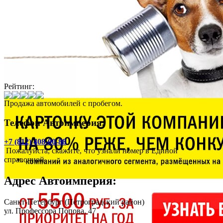
Рейтинг:
Продажа автомобилей с пробегом.
Телефон Автоимперия:
+7 (812) 408-00-88
Пожалуйста, скажите, что узнали номер в Единой
справочной
Адрес
Автоимперия
:
Санкт-Петербург
(Петроградский район)
ул. Профессора Попова, 47