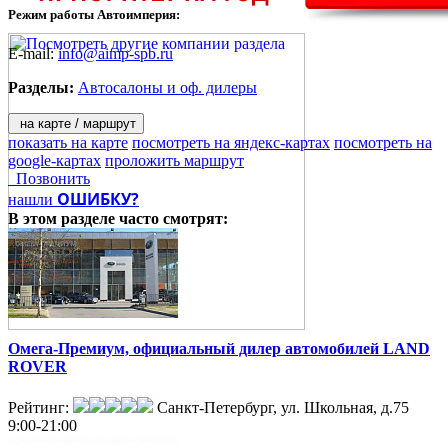
Режим работы Автоимперия:
E-mail:
info@aimp-spb.ru
Разделы:
Автосалоны и оф. дилеры
на карте / маршрут
показать на карте
посмотреть на яндекс-картах
посмотреть на
google-картах
проложить маршрут
Позвонить
ОШИБКУ?
нашли
В этом разделе
часто смотрят:
Омега-Премиум, официальный дилер автомобилей LAND
ROVER
Рейтинг:
Санкт-Петербург, ул. Школьная, д.75
9:00-21:00