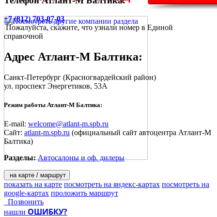
Телефон Атлант-М Балтика:
+7 (812) 703-07-03
Пожалуйста, скажите, что узнали номер в Единой
справочной
Адрес
Атлант-М Балтика
:
Санкт-Петербург
(Красногвардейский район)
ул. проспект Энергетиков, 53А
Режим работы Атлант-М Балтика:
E-mail:
welcome@atlant-m.spb.ru
Сайт:
atlant-m.spb.ru
(официальный сайт автоцентра Атлант-М
Балтика)
Разделы:
Автосалоны и оф. дилеры
на карте / маршрут
показать на карте
посмотреть на яндекс-картах
посмотреть на
google-картах
проложить маршрут
Позвонить
ОШИБКУ?
нашли