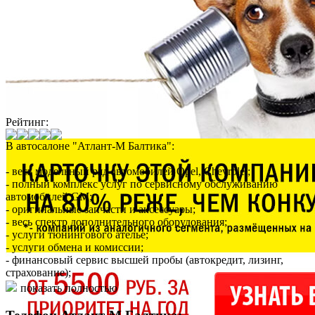
Рейтинг:
В автосалоне "Атлант-М Балтика":
- весь модельный ряд автомобилей Opel, Chevrolet;
- полный комплекс услуг по сервисному обслуживанию
автомобилей GM;
- оригинальные запчасти и аксессуары;
- весь спектр дополнительного оборудования;
- услуги тюнингового ателье;
- услуги обмена и комиссии;
- финансовый сервис высшей пробы (автокредит, лизинг,
страхование);
- широкий набор дополнительных услуг;
показать полностью
- богатый набор корпоративных программ;
- система trade-in (прием автомобилей в зачет).