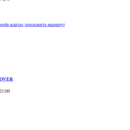
oogle-картах
проложить маршрут
 ROVER
21:00