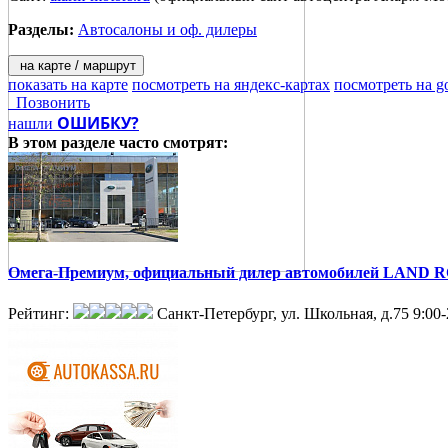
Разделы:
Автосалоны и оф. дилеры
на карте / маршрут
показать на карте
посмотреть на яндекс-картах
посмотреть на g
Позвонить
ОШИБКУ?
нашли
В этом разделе
часто смотрят:
Омега-Премиум, официальный дилер автомобилей LAND
Рейтинг:
Санкт-Петербург, ул. Школьная, д.75
9:00-