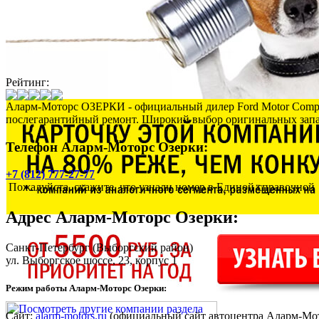
Рейтинг:
Аларм-Моторс ОЗЕРКИ - официальный дилер Ford Motor Compa
послегарантийный ремонт. Широкий выбор оригинальных запас
Телефон Аларм-Моторс Озерки:
+7 (812) 777-27-77
Пожалуйста, скажите, что узнали номер в Единой справочной
Адрес
Аларм-Моторс Озерки
:
Санкт-Петербург
(Выборгский район)
ул. Выборгское шоссе, 23, корпус 1
Режим работы Аларм-Моторс Озерки:
Сайт:
alarm-motors.ru
(официальный сайт автоцентра Аларм-Мо