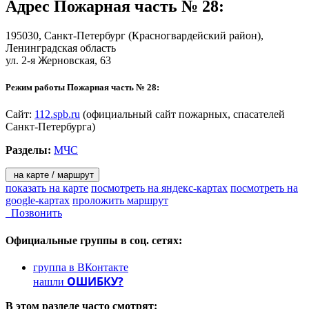
Адрес
Пожарная часть № 28
:
195030,
Санкт-Петербург
(Красногвардейский район),
Ленинградская область
ул. 2-я Жерновская, 63
Режим работы Пожарная часть № 28:
Сайт:
112.spb.ru
(официальный сайт пожарных, спасателей
Санкт-Петербурга)
Разделы:
МЧС
на карте / маршрут
показать на карте
посмотреть на яндекс-картах
посмотреть на
google-картах
проложить маршрут
Позвонить
Официальные группы
в соц. сетях:
группа в ВКонтакте
ОШИБКУ?
нашли
В этом разделе
часто смотрят: