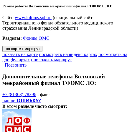
Режим работы Волховский межрайонный филиал ТФОМС ЛО:
Сайт:
www.lofoms.spb.ru
(официальный сайт
Территориального фонда обязательного медицинского
страхования Ленинградской области)
Разделы:
Фонды ОМС
на карте / маршрут
показать на карте
посмотреть на яндекс-картах
посмотреть на
google-картах
проложить маршрут
Позвонить
Дополнительные телефоны
Волховский
межрайонный филиал ТФОМС ЛО:
+7 (81363) 78396
- факс
ОШИБКУ?
нашли
В этом разделе
часто смотрят: