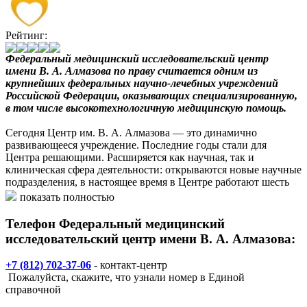
Рейтинг:
Федеральный медицинский исследовательский центр
имени В. А. Алмазова по праву считается одним из
крупнейших федеральных научно-лечебных учреждений
Российской Федерации, оказывающих специализированную,
в том числе высокотехнологичную медицинскую помощь.
Сегодня Центр им. В. А. Алмазова — это динамично
развивающееся учреждение. Последние годы стали для
Центра решающими. Расширяется как научная, так и
клиническая сфера деятельности: открываются новые научные
подразделения, в настоящее время в Центре работают шесть
научно-исследовательских институтов, в 2010 году введен в
показать полностью
эксплуатацию перинатальный центр, в 2011, году после
реконструкции, лечебно-реабилитационный комплекс, растет
Телефон Федеральный медицинский
объем высокотехнологичной помощи.
исследовательский центр имени В. А. Алмазова:
Из специализированного кардиологического учреждения
+7 (812) 702-37-06
- контакт-центр
Федеральный Центр преобразовывается в ведущее
Пожалуйста, скажите, что узнали номер в Единой
многопрофильное. Стратегия развития Центра предполагает
справочной
совершенствование научно-образовательной и инновационно-
технологической инфраструктуры, которая призвана