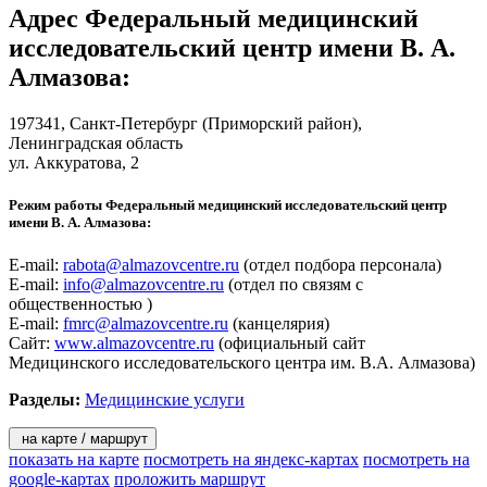
Адрес
Федеральный медицинский
обеспечивать полный цикл трансляционных исследований в
медицине. Это позволяет интегрировать Центр в
исследовательский центр имени В. А.
международное научное сообщество и создавать системы
Алмазова
:
непрерывной междисциплинарной последипломной
подготовки научных и медицинских кадров.
197341,
Санкт-Петербург
(Приморский район),
Основные направления работы Центра:
Ленинградская область
ул. Аккуратова, 2
- Проведение фундаментальных и прикладных
исследований.
Режим работы Федеральный медицинский исследовательский центр
- Создание новых технологий профилактики,
имени В. А. Алмазова:
диагностики и лечения заболеваний; широкое
внедрение результатов научных исследований в
E-mail:
rabota@almazovcentre.ru
(отдел подбора персонала)
практику лечебно-профилактических учреждений.
E-mail:
info@almazovcentre.ru
(отдел по связям с
- Оказание специализированной помощи населению, а
общественностью )
также осуществление высокотехнологичных методов
E-mail:
fmrc@almazovcentre.ru
(канцелярия)
лечения.
Сайт:
www.almazovcentre.ru
(официальный сайт
- Подготовка кадров: научных, врачебных и среднего
Медицинского исследовательского центра им. В.А. Алмазова)
медицинского персонала по профилю учреждения для
центров высоких медицинских технологий.
Разделы:
Медицинские услуги
- Организация и проведение научно-практических
конференций.
на карте / маршрут
показать на карте
посмотреть на яндекс-картах
посмотреть на
google-картах
проложить маршрут