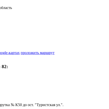
область
ствуют ПКД в 237 почтовых отделениях Санкт-Петербурга и в 2
oogle-картах
проложить маршрут
нтов;
в отделениях почтовой связи, наружной рекламы, распростране
 82:
тка № К50 до ост. "Туристская ул.".