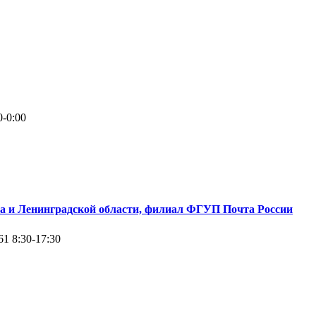
0-0:00
а и Ленинградской области, филиал ФГУП Почта России
61
8:30-17:30