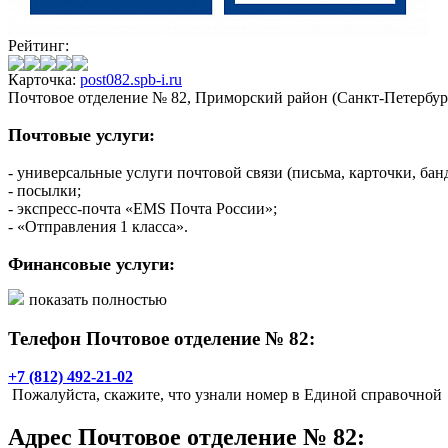
Рейтинг:
Карточка:
post082.spb-i.ru
Почтовое отделение № 82, Приморский район (Санкт-Петербур
Почтовые услуги:
- универсальные услуги почтовой связи (письма, карточки, бан
- посылки;
- экспресс-почта «EMS Почта России»;
- «Отправления 1 класса».
Финансовые услуги:
показать полностью
- выплата/доставка пенсий и пособий;
- почтовые переводы «КиберДеньги»;
Телефон Почтовое отделение № 82:
- прием коммунальных платежей;
- прием платежей за услуги сотовой и факсимильной связи, Ин
- погашение кредитов на почте;
+7 (812) 492-21-02
- страховые услуги.
Пожалуйста, скажите, что узнали номер в Единой справочной
Услуги для населения:
Адрес
Почтовое отделение № 82
: