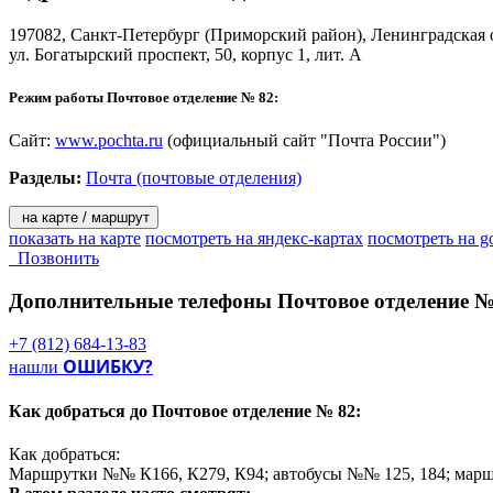
- «КиберПочт@»;
197082,
Санкт-Петербург
(Приморский район), Ленинградская 
На территории Санкт-Петербурга и Ленинградской области дей
ул. Богатырский проспект, 50, корпус 1, лит. А
- «КиберПресс@»;
- распространение печати по подписке;
Режим работы Почтовое отделение № 82:
- продажа проездных билетов;
- продажа бестиражных и тиражных лотерей;
- услуги телефонной связи;
Сайт:
www.pochta.ru
(официальный сайт "Почта России")
- «Почта Деда Мороза»;
Разделы:
Почта (почтовые отделения)
- подписка на собрание сочинений книжного клуба «Терра».
Решения для бизнеса:
на карте / маршрут
показать на карте
посмотреть на яндекс-картах
посмотреть на g
Позвонить
- денежные переводы «КиберДеньги» для корпоративных клие
- размещение рекламы (рекламно-информационных материалов 
Дополнительные телефоны
Почтовое отделение №
- директ-мейл.
+7 (812) 684-13-83
ОШИБКУ?
нашли
Как добраться до
Почтовое отделение № 82:
Как добраться:
Маршрутки №№ К166, К279, К94; автобусы №№ 125, 184; маршру