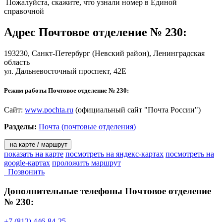
- прием платежей за услуги сотовой и факсимильной связи,
Пожалуйста, скажите, что узнали номер в Единой
Интернет и телевидение;
справочной
- погашение кредитов на почте;
- страховые услуги.
Адрес
Почтовое отделение № 230
:
Услуги для населения:
193230,
Санкт-Петербург
(Невский район), Ленинградская
область
- «КиберПочт@»;
ул. Дальневосточный проспект, 42Е
На территории Санкт-Петербурга и Ленинградской области
действуют ПКД в 237 почтовых отделениях Санкт-Петербурга
Режим работы Почтовое отделение № 230:
и в 278 почтовых отделениях Ленинградской области;
- «КиберПресс@»;
- распространение печати по подписке;
Сайт:
www.pochta.ru
(официальный сайт "Почта России")
- продажа проездных билетов;
Разделы:
Почта (почтовые отделения)
- продажа бестиражных и тиражных лотерей;
- услуги телефонной связи;
- «Почта Деда Мороза»;
на карте / маршрут
- подписка на собрание сочинений книжного клуба «Терра».
показать на карте
посмотреть на яндекс-картах
посмотреть на
google-картах
проложить маршрут
Решения для бизнеса:
Позвонить
Дополнительные телефоны
Почтовое отделение
- денежные переводы «КиберДеньги» для корпоративных
клиентов;
№ 230:
- размещение рекламы (рекламно-информационных
материалов в отделениях почтовой связи, наружной рекламы,
+7 (812) 446-84-25