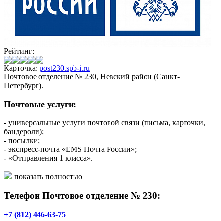
Рейтинг:
Карточка:
post230.spb-i.ru
Почтовое отделение № 230, Невский район (Санкт-
Петербург).
Почтовые услуги:
- универсальные услуги почтовой связи (письма, карточки,
бандероли);
- посылки;
- экспресс-почта «EMS Почта России»;
- «Отправления 1 класса».
Финансовые услуги:
показать полностью
Телефон Почтовое отделение № 230:
- выплата/доставка пенсий и пособий;
- почтовые переводы «КиберДеньги»;
- прием коммунальных платежей;
+7 (812) 446-63-75